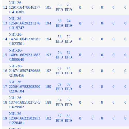
УИ1-26-
63
70
12
1291/16470646377
195
0
0
0
0
0
ЕГЭ
ЕГЭ
/1416305
УИ1-26-
58
74
13
1259/16629231276
194
0
0
0
0
0
ЕГЭ
ЕГЭ
/1315747
УИ1-26-
58
72
14
1424/16645238585
194
0
0
0
0
0
ЕГЭ
ЕГЭ
/1823501
УИ1-26-
54
72
15
1409/16629231882
193
0
0
0
0
0
ЕГЭ
ЕГЭ
/1800640
УИ1-26-
67
74
16
2187/18507429688
192
0
0
0
0
0
ЕГЭ
ЕГЭ
/2186456
УИ1-26-
69
58
17
2256/16782208390
189
0
0
0
0
0
ЕГЭ
ЕГЭ
/2236184
УИ1-26-
64
52
18
1374/16851037575
188
0
0
0
0
0
ЕГЭ
ЕГЭ
/1629902
УИ1-26-
57
58
19
1239/16622502953
182
0
0
0
0
0
ЕГЭ
ЕГЭ
/1220481