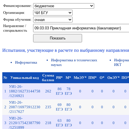
Финансирование:
Организация:
Форма обучения:
Направление /
специальность
Испытания, участвующие в расчете по выбранному направлен
Информатика в технических
Информа
Информатика
науках
ИКТ
Сумма
№
Уникальный код
РЯ*
М*
МвЭУ*
ПМ*
О*
ОвЭУ*
ПО
баллов
УИ1-26-
86
78
1
1882/16273144758
262
0
0
0
0
0
ЕГЭ
ЕГЭ
/1216921
УИ1-26-
69
80
2
2087/16975912230
235
0
0
0
0
0
ЕГЭ
ЕГЭ
/2117627
УИ1-26-
63
80
3
2120/17542387790
218
0
0
0
0
0
ЕГЭ
ЕГЭ
/1251899