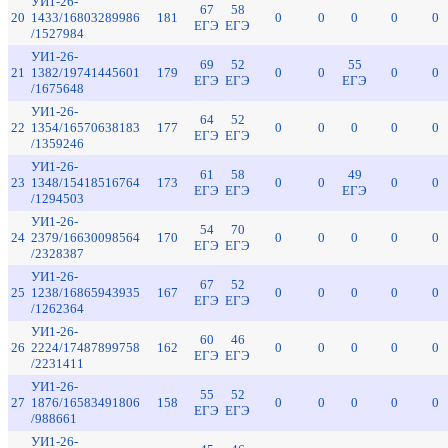
УИ1-26-
67
58
20
1433/16803289986
181
0
0
0
0
0
ЕГЭ
ЕГЭ
/1527984
УИ1-26-
69
52
55
21
1382/19741445601
179
0
0
0
0
ЕГЭ
ЕГЭ
ЕГЭ
/1675648
УИ1-26-
64
52
22
1354/16570638183
177
0
0
0
0
0
ЕГЭ
ЕГЭ
/1359246
УИ1-26-
61
58
49
23
1348/15418516764
173
0
0
0
0
ЕГЭ
ЕГЭ
ЕГЭ
/1294503
УИ1-26-
54
70
24
2379/16630098564
170
0
0
0
0
0
ЕГЭ
ЕГЭ
/2328387
УИ1-26-
67
52
25
1238/16865943935
167
0
0
0
0
0
ЕГЭ
ЕГЭ
/1262364
УИ1-26-
60
46
26
2224/17487899758
162
0
0
0
0
0
ЕГЭ
ЕГЭ
/2231411
УИ1-26-
55
52
27
1876/16583491806
158
0
0
0
0
0
ЕГЭ
ЕГЭ
/988661
УИ1-26-