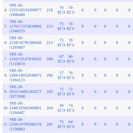
УИ1-26-
70
70
4
1355/16534369077
218
0
0
0
0
0
ЕГЭ
ЕГЭ
/1608480
УИ1-26-
73
70
5
1270/17253818983
213
0
0
0
0
0
ЕГЭ
ЕГЭ
/1368355
УИ1-26-
73
70
6
2158/16795396640
213
0
0
0
0
0
ЕГЭ
ЕГЭ
/1295607
УИ1-26-
67
80
7
1242/15147834265
206
0
0
0
0
0
ЕГЭ
ЕГЭ
/1116674
УИ1-26-
57
76
8
1394/16652038972
206
0
0
0
0
0
ЕГЭ
ЕГЭ
/1294123
УИ1-26-
72
72
9
2035/16691303277
205
0
0
0
0
0
ЕГЭ
ЕГЭ
/2071068
УИ1-26-
58
74
10
1246/16582460891
204
0
0
0
0
0
ЕГЭ
ЕГЭ
/1294497
УИ1-26-
73
64
11
1258/16705286276
201
0
0
0
0
0
ЕГЭ
ЕГЭ
/1330882