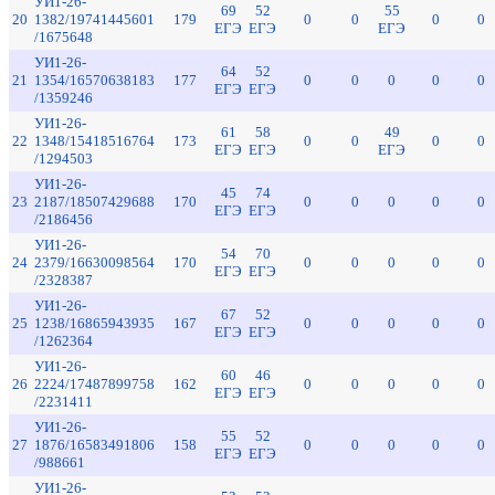
УИ1-26-
69
52
55
20
1382/19741445601
179
0
0
0
0
ЕГЭ
ЕГЭ
ЕГЭ
/1675648
УИ1-26-
64
52
21
1354/16570638183
177
0
0
0
0
0
ЕГЭ
ЕГЭ
/1359246
УИ1-26-
61
58
49
22
1348/15418516764
173
0
0
0
0
ЕГЭ
ЕГЭ
ЕГЭ
/1294503
УИ1-26-
45
74
23
2187/18507429688
170
0
0
0
0
0
ЕГЭ
ЕГЭ
/2186456
УИ1-26-
54
70
24
2379/16630098564
170
0
0
0
0
0
ЕГЭ
ЕГЭ
/2328387
УИ1-26-
67
52
25
1238/16865943935
167
0
0
0
0
0
ЕГЭ
ЕГЭ
/1262364
УИ1-26-
60
46
26
2224/17487899758
162
0
0
0
0
0
ЕГЭ
ЕГЭ
/2231411
УИ1-26-
55
52
27
1876/16583491806
158
0
0
0
0
0
ЕГЭ
ЕГЭ
/988661
УИ1-26-