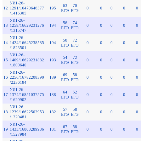
УИ1-26-
63
70
12
1291/16470646377
195
0
0
0
0
0
ЕГЭ
ЕГЭ
/1416305
УИ1-26-
58
74
13
1259/16629231276
194
0
0
0
0
0
ЕГЭ
ЕГЭ
/1315747
УИ1-26-
58
72
14
1424/16645238585
194
0
0
0
0
0
ЕГЭ
ЕГЭ
/1823501
УИ1-26-
54
72
15
1409/16629231882
193
0
0
0
0
0
ЕГЭ
ЕГЭ
/1800640
УИ1-26-
69
58
16
2256/16782208390
189
0
0
0
0
0
ЕГЭ
ЕГЭ
/2236184
УИ1-26-
64
52
17
1374/16851037575
188
0
0
0
0
0
ЕГЭ
ЕГЭ
/1629902
УИ1-26-
57
58
18
1239/16622502953
182
0
0
0
0
0
ЕГЭ
ЕГЭ
/1220481
УИ1-26-
67
58
19
1433/16803289986
181
0
0
0
0
0
ЕГЭ
ЕГЭ
/1527984