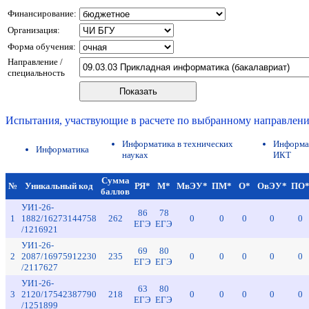
Финансирование:
Организация:
Форма обучения:
Направление /
специальность
Испытания, участвующие в расчете по выбранному направлен
Информатика в технических
Информа
Информатика
науках
ИКТ
Сумма
№
Уникальный код
РЯ*
М*
МвЭУ*
ПМ*
О*
ОвЭУ*
ПО
баллов
УИ1-26-
86
78
1
1882/16273144758
262
0
0
0
0
0
ЕГЭ
ЕГЭ
/1216921
УИ1-26-
69
80
2
2087/16975912230
235
0
0
0
0
0
ЕГЭ
ЕГЭ
/2117627
УИ1-26-
63
80
3
2120/17542387790
218
0
0
0
0
0
ЕГЭ
ЕГЭ
/1251899